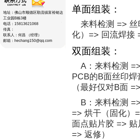
单面组装：
地址：佛山市顺德区勒流镇富裕铭达
工业园B栋3楼
来料检测 => 
电话：15813621068
传真：
化）=> 回流焊接 =
联系人：何昌 （经理）
邮箱：hechang150@qq.com
双面组装：
A：来料检测 =
PCB的B面丝印焊
（最好仅对B面 =>
B：来料检测 =
=> 烘干（固化）=>
面点贴片胶 => 贴片
=> 返修）