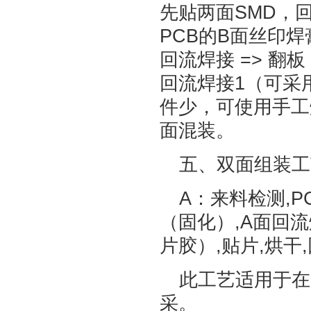
先贴两面SMD，回
PCB的B面丝印焊
回流焊接 => 翻板 
回流焊接1（可采用
件少，可使用手工焊
面混装。
五、双面组装工
A：来料检测,P
（固化）,A面回流
片胶）,贴片,烘干
此工艺适用于在
采。