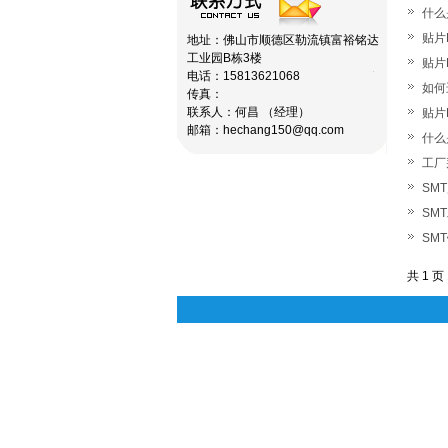
什么
贴片
地址：佛山市顺德区勒流镇富裕铭达
工业园B栋3楼
贴片
电话：15813621068
如何
传真：
联系人：何昌 （经理）
贴片
邮箱：hechang150@qq.com
什么
工厂
SM
SM
SM
共 1 页