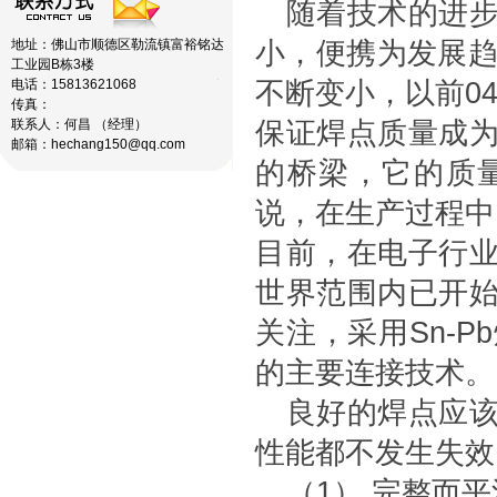
随着技术的进
地址：佛山市顺德区勒流镇富裕铭达
小，便携为发展趋
工业园B栋3楼
电话：15813621068
不断变小，以前04
传真：
联系人：何昌 （经理）
保证焊点质量成
邮箱：hechang150@qq.com
的桥梁，它的质
说，在生产过程中
目前，在电子行
世界范围内已开
关注，采用Sn-
的主要连接技术。
良好的焊点应
性能都不发生失效
（1） 完整而