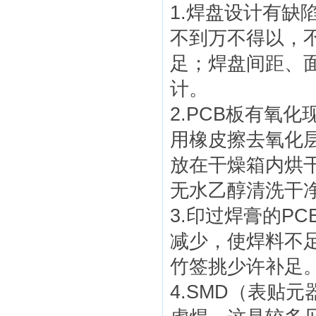
1.焊盘设计有缺
不到万不得以，
足；焊盘间距、
计。
2.PCB板有氧
用橡皮擦去氧化
放在干燥箱内烘
无水乙醇清洗干
3.印过焊膏的P
减少，使焊料不
竹签挑少许补足
4.SMD（表贴